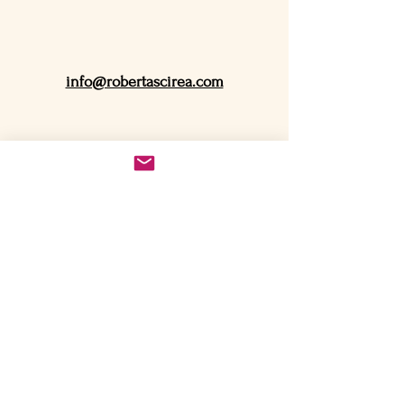
info@robertascirea.com
Informative
sulla Privacy
Cookie Policy
Termini e Condizioni
© 2026 by Roberta Scirea. Powered and secured by
Wix
Ricevi la Newsletter 
mensile
Mind-Body 
Contenuti su benessere mente-corpo 